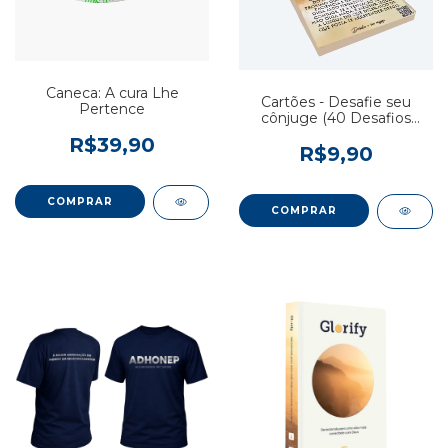
Caneca: A cura Lhe
Cartões - Desafie seu
Pertence
cônjuge (40 Desafios
Diários) - Stephen e Alex
R$39,90
Kendrick
R$9,90