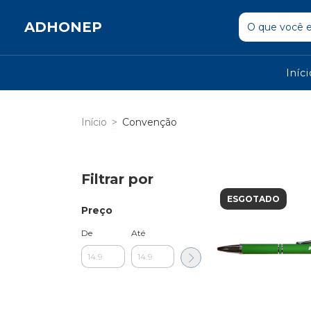
ADHONEP
Iníc
Início
>
Convenção
Filtrar por
ESGOTADO
Preço
De
Até