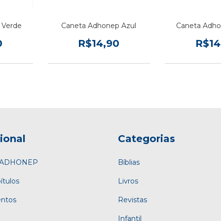
 Verde
Caneta Adhonep Azul
Caneta Adho
0
R$14,90
R$14
cional
Categorias
a ADHONEP
Bíblias
ítulos
Livros
entos
Revistas
Infantil