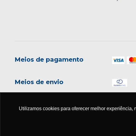
Meios de pagamento
Meios de envio
Utilizamos cookies para oferecer melhor experiência, 
Copyright EDITORA ADHONEP - 08882554000171 - 2026. Todos os dir