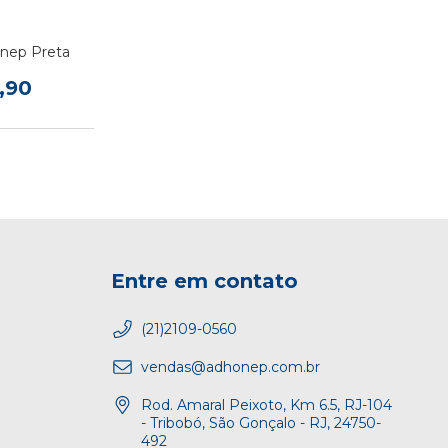
nep Preta
,90
Entre em contato
(21)2109-0560
vendas@adhonep.com.br
Rod. Amaral Peixoto, Km 6.5, RJ-104
- Tribobó, São Gonçalo - RJ, 24750-
492