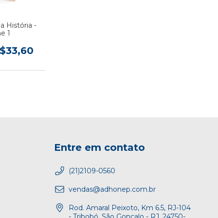
 História -
e 1
$33,60
Entre em contato
(21)2109-0560
vendas@adhonep.com.br
Rod. Amaral Peixoto, Km 6.5, RJ-104
- Tribobó, São Gonçalo - RJ, 24750-