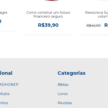
lagre
Como construir um futuro
Reescreva Sua
financeiro seguro
volum
0
R$39,90
R
R$42,00
cional
Categorias
a ADHONEP
Bíblias
ítulos
Livros
entos
Revistas