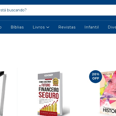
io
Bíblias
Livros
Revistas
Infantil
Div
20
%
OFF