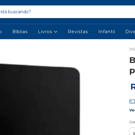
io
Bíblias
Livros
Revistas
Infantil
Div
Iní
B
p
Ve
Co