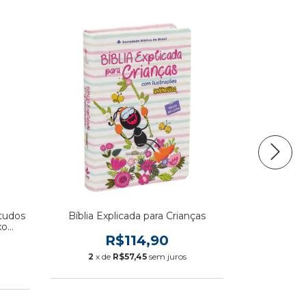
studos
Bíblia Explicada para Crianças
Bíblia Sagr
xo
cura d
R$114,90
2
x de
R$57,45
sem juros