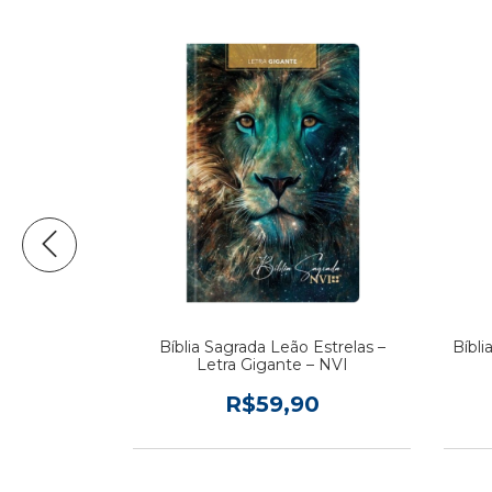
studos sobre
a rosa)
Bíblia Sagrada Leão Estrelas –
Bíbli
Letra Gigante – NVI
0
R$59,90