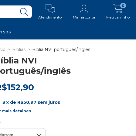
0
Atendimento
Minha conta
Meu carrinho
ersos
cio
>
Bíblias
>
Bíblia NVI português/inglês
íblia NVI
ortuguês/inglês
R$152,90
3
x de
R$50,97
sem juros
r mais detalhes
r