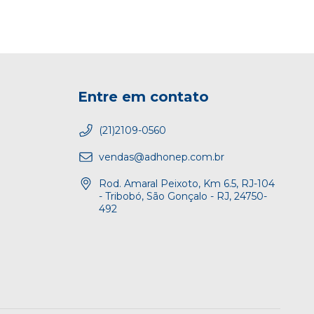
Entre em contato
(21)2109-0560
vendas@adhonep.com.br
Rod. Amaral Peixoto, Km 6.5, RJ-104
- Tribobó, São Gonçalo - RJ, 24750-
492