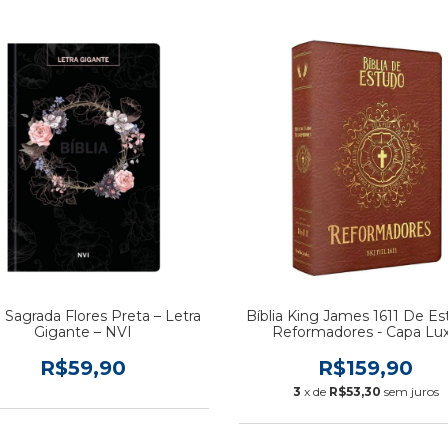
a Sagrada Flores Preta – Letra
Bíblia King James 1611 De E
Gigante – NVI
Reformadores - Capa Lu
Marrom
R$59,90
R$159,90
3
x de
R$53,30
sem juros