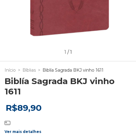
1
/
1
Início
>
Bíblias
>
Biblía Sagrada BKJ vinho 1611
Biblía Sagrada BKJ vinho
1611
R$89,90
Ver mais detalhes