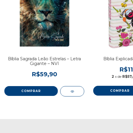
Bíblia Sagrada Leão Estrelas – Letra
Bíblia Explicad
Gigante – NVI
R$11
R$59,90
2
x de
R$57,
COMPRAR