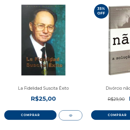
35
%
OFF
La Fidelidad Suscita Éxito
Divórcio não
R$25,00
R$29,90