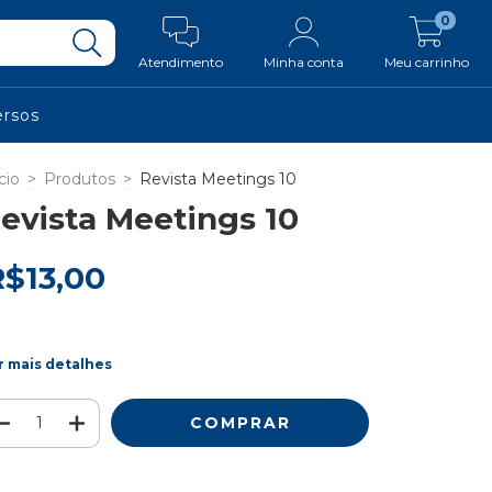
0
Atendimento
Minha conta
Meu carrinho
ersos
cio
>
Produtos
>
Revista Meetings 10
evista Meetings 10
R$13,00
r mais detalhes