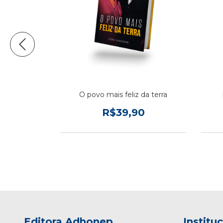
lagre
O povo mais feliz da terra
0
R$39,90
Editora Adhonep
Institu