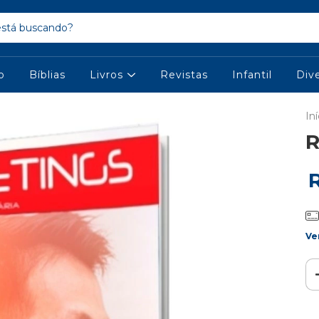
io
Bíblias
Livros
Revistas
Infantil
Div
Iní
R
Ve