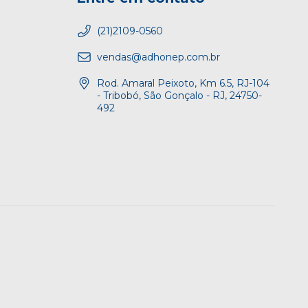
(21)2109-0560
vendas@adhonep.com.br
Rod. Amaral Peixoto, Km 6.5, RJ-104
- Tribobó, São Gonçalo - RJ, 24750-
492