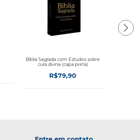
Bíblia Sagrada com Estudos sobre
Megatendê
cura divina (capa preta)
R$79,90
Entre em contato