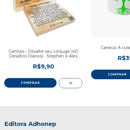
Caneca: A cur
Cartões - Desafie seu cônjuge (40
Desafios Diários) - Stephen e Alex
R$3
Kendrick
R$9,90
Editora Adhonep