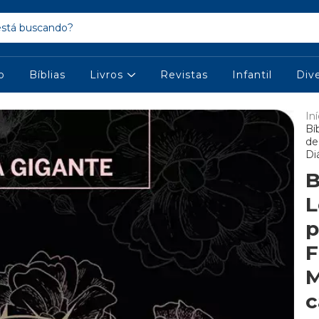
io
Bíblias
Livros
Revistas
Infantil
Div
Iní
Bí
de
Di
B
L
p
F
M
c