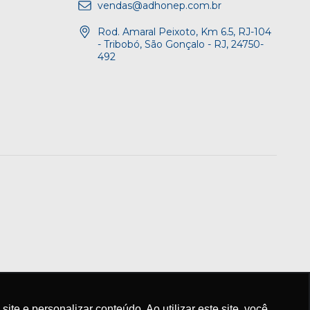
vendas@adhonep.com.br
Rod. Amaral Peixoto, Km 6.5, RJ-104
- Tribobó, São Gonçalo - RJ, 24750-
492
e e personalizar conteúdo. Ao utilizar este site, você