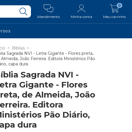
0
Atendimento
Minha conta
Meu carrinho
ersos
cio
>
Bíblias
>
blia Sagrada NVI - Letra Gigante - Flores preta,
 Almeida, João Ferreira. Editora Ministérios Pão
ário, capa dura
íblia Sagrada NVI -
etra Gigante - Flores
reta, de Almeida, João
erreira. Editora
inistérios Pão Diário,
apa dura