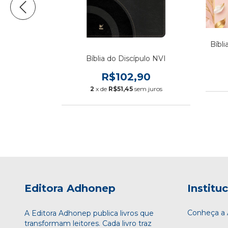
Bíbl
a Crianças
Bíblia do Discípulo NVI
0
R$102,90
 juros
2
x de
R$51,45
sem juros
Editora Adhonep
Institu
Conheça 
A Editora Adhonep publica livros que
transformam leitores. Cada livro traz