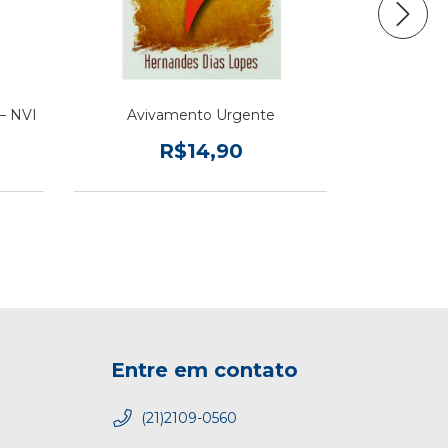
 – NVI
Avivamento Urgente
Bíblia Sagr
cura d
R$14,90
Entre em contato
(21)2109-0560