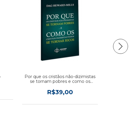
o
Por que os cristãos não-dizimistas
Fideli
se tornam pobres e como os
cristãos dizimistas podem se
tornar ricos
R$39,00