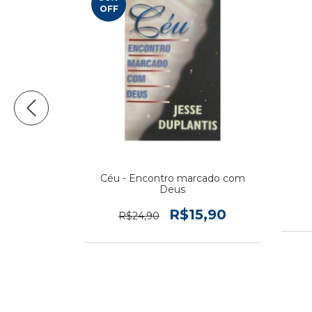
OFF
rtenece
Céu - Encontro marcado com
Deus
0
R$15,90
R$24,90