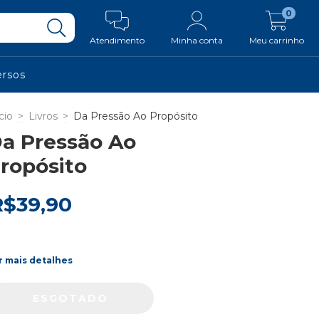
0
Atendimento
Minha conta
Meu carrinho
ersos
cio
>
Livros
>
Da Pressão Ao Propósito
a Pressão Ao
ropósito
R$39,90
r mais detalhes