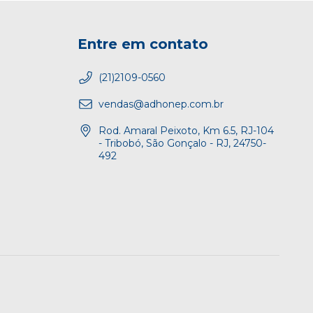
Entre em contato
(21)2109-0560
vendas@adhonep.com.br
Rod. Amaral Peixoto, Km 6.5, RJ-104
- Tribobó, São Gonçalo - RJ, 24750-
492