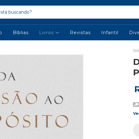
io
Bíblias
Livros
Revistas
Infantil
Div
Iní
D
P
Ve