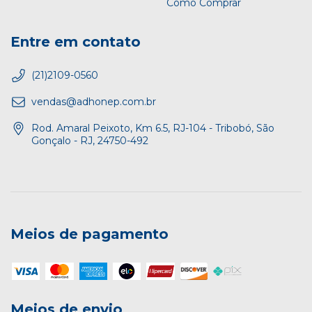
Como Comprar
Entre em contato
(21)2109-0560
vendas@adhonep.com.br
Rod. Amaral Peixoto, Km 6.5, RJ-104 - Tribobó, São
Gonçalo - RJ, 24750-492
Meios de pagamento
Meios de envio