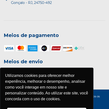
Gonçalo - RJ, 24750-492
Meios de pagamento
Meios de envio
Utilizamos cookies para oferecer melhor
experiência, melhorar o desempenho, analisar
como você interage em nosso site e
personalizar conteúdo. Ao utilizar este site, você
Copyright EDITORA ADHONEP - 08882554000171 - 2026. Todos os
concorda com o uso de cookies.
direitos reservados.