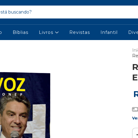
io
Bíblias
Livros
Revistas
Infantil
Div
Iní
Re
R
E
Ve