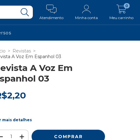
0
Atendimento
Minha conta
Meu carrinho
ersos
cio
>
Revistas
>
vista A Voz Em Espanhol 03
evista A Voz Em
spanhol 03
R$2,20
r mais detalhes