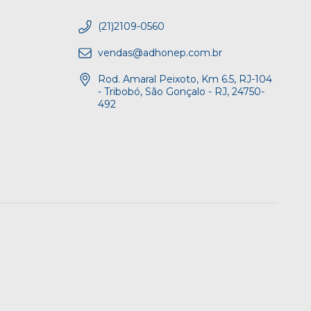
(21)2109-0560
vendas@adhonep.com.br
Rod. Amaral Peixoto, Km 6.5, RJ-104
- Tribobó, São Gonçalo - RJ, 24750-
492