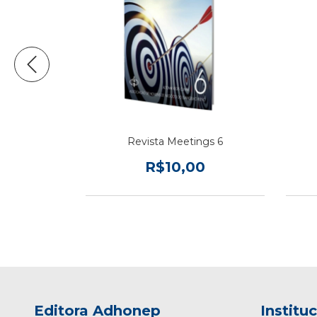
ngs 5
Revista Meetings 6
0
R$10,00
Editora Adhonep
Institu