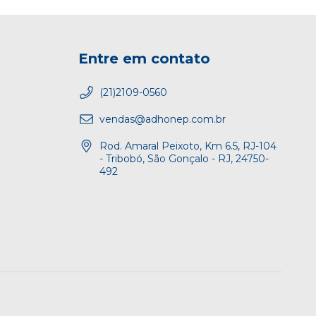
Entre em contato
(21)2109-0560
vendas@adhonep.com.br
Rod. Amaral Peixoto, Km 6.5, RJ-104
- Tribobó, São Gonçalo - RJ, 24750-
492