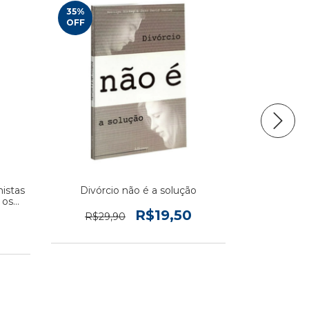
35
%
OFF
mistas
Divórcio não é a solução
La san
 os
 se
R$19,50
R$29,90