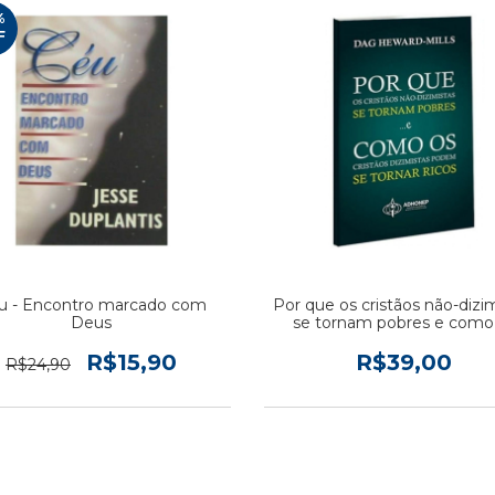
%
F
u - Encontro marcado com
Por que os cristãos não-dizi
Deus
se tornam pobres e como
cristãos dizimistas podem
tornar ricos
R$15,90
R$39,00
R$24,90