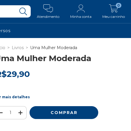
0
Atendimento
Minha conta
Meu carrinho
ersos
cio
>
Livros
>
Uma Mulher Moderada
ma Mulher Moderada
R$29,90
r mais detalhes