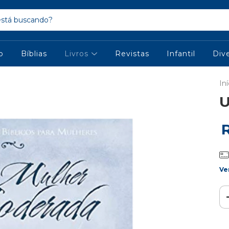
io
Bíblias
Livros
Revistas
Infantil
Div
Iní
U
Ve