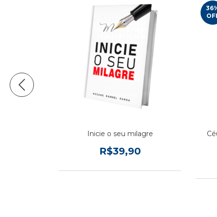
36
OF
ta Éxito
Inicie o seu milagre
Cé
0
R$39,90